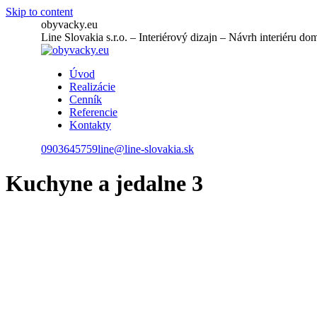
Skip to content
obyvacky.eu
Line Slovakia s.r.o. – Interiérový dizajn – Návrh interiéru d
Úvod
Realizácie
Cenník
Referencie
Kontakty
0903645759
line@line-slovakia.sk
Kuchyne a jedalne 3