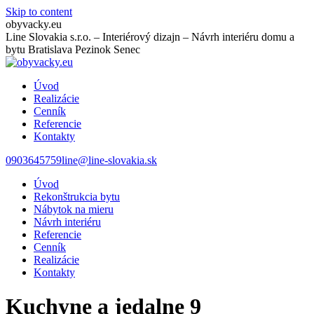
Skip to content
obyvacky.eu
Line Slovakia s.r.o. – Interiérový dizajn – Návrh interiéru domu a
bytu Bratislava Pezinok Senec
Úvod
Realizácie
Cenník
Referencie
Kontakty
0903645759
line@line-slovakia.sk
Úvod
Rekonštrukcia bytu
Nábytok na mieru
Návrh interiéru
Referencie
Cenník
Realizácie
Kontakty
Kuchyne a jedalne 9