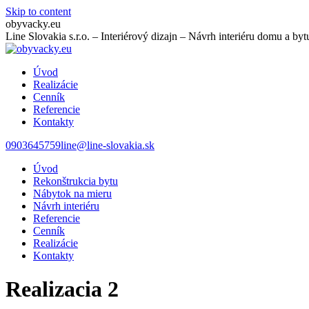
Skip to content
obyvacky.eu
Line Slovakia s.r.o. – Interiérový dizajn – Návrh interiéru domu a by
Úvod
Realizácie
Cenník
Referencie
Kontakty
0903645759
line@line-slovakia.sk
Úvod
Rekonštrukcia bytu
Nábytok na mieru
Návrh interiéru
Referencie
Cenník
Realizácie
Kontakty
Realizacia 2