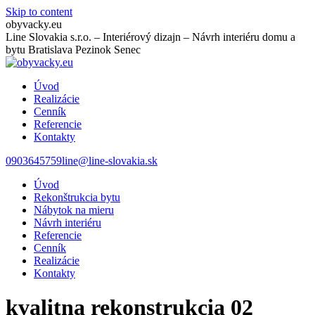
Skip to content
obyvacky.eu
Line Slovakia s.r.o. – Interiérový dizajn – Návrh interiéru domu a
bytu Bratislava Pezinok Senec
Úvod
Realizácie
Cenník
Referencie
Kontakty
0903645759
line@line-slovakia.sk
Úvod
Rekonštrukcia bytu
Nábytok na mieru
Návrh interiéru
Referencie
Cenník
Realizácie
Kontakty
kvalitna rekonstrukcia 02