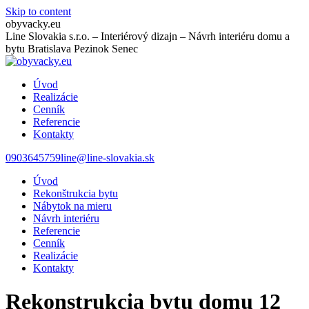
Skip to content
obyvacky.eu
Line Slovakia s.r.o. – Interiérový dizajn – Návrh interiéru domu a
bytu Bratislava Pezinok Senec
Úvod
Realizácie
Cenník
Referencie
Kontakty
0903645759
line@line-slovakia.sk
Úvod
Rekonštrukcia bytu
Nábytok na mieru
Návrh interiéru
Referencie
Cenník
Realizácie
Kontakty
Rekonstrukcia bytu domu 12