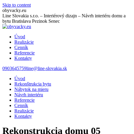
Skip to content
obyvacky.eu
Line Slovakia s.r.o. – Interiérový dizajn – Návrh interiéru domu a
bytu Bratislava Pezinok Senec
Úvod
Realizácie
Cenník
Referencie
Kontakty
0903645759
line@line-slovakia.sk
Úvod
Rekonštrukcia bytu
Nábytok na mieru
Návrh interiéru
Referencie
Cenník
Realizácie
Kontakty
Rekonstrukcia domu 05