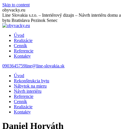
Skip to content
obyvacky.eu
Line Slovakia s.r.o. – Interiérový dizajn – Návrh interiéru domu a
bytu Bratislava Pezinok Senec
Úvod
Realizácie
Cenník
Referencie
Kontakty
0903645759
line@line-slovakia.sk
Úvod
Rekonštrukcia bytu
Nábytok na mieru
Návrh interiéru
Referencie
Cenník
Realizácie
Kontakty
Daniel Horváth