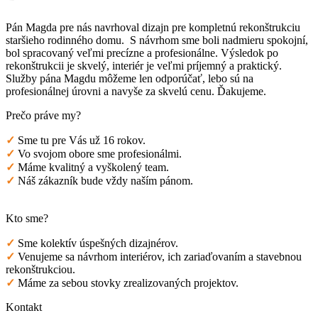
Pán Magda pre nás navrhoval dizajn pre kompletnú rekonštrukciu
staršieho rodinného domu. S návrhom sme boli nadmieru spokojní,
bol spracovaný veľmi precízne a profesionálne. Výsledok po
rekonštrukcii je skvelý, interiér je veľmi príjemný a praktický.
Služby pána Magdu môžeme len odporúčať, lebo sú na
profesionálnej úrovni a navyše za skvelú cenu. Ďakujeme.
Prečo práve my?
✓
Sme tu pre Vás už 16 rokov.
✓
Vo svojom obore sme profesionálmi.
✓
Máme kvalitný a vyškolený team.
✓
Náš zákazník bude vždy naším pánom.
Kto sme?
✓
Sme kolektív úspešných dizajnérov.
✓
Venujeme sa návrhom interiérov, ich zariaďovaním a stavebnou
rekonštrukciou.
✓
Máme za sebou stovky zrealizovaných projektov.
Kontakt