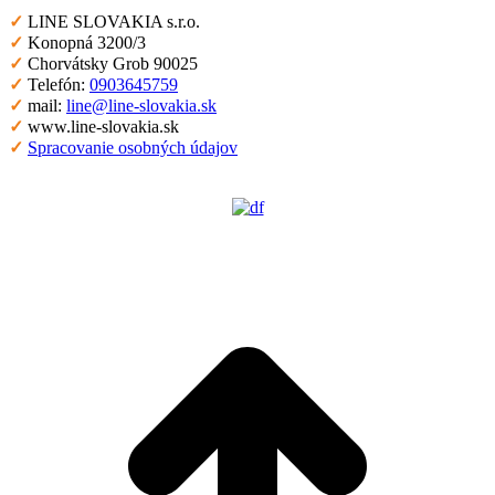
✓
LINE SLOVAKIA s.r.o.
✓
Konopná 3200/3
✓
Chorvátsky Grob 90025
✓
Telefón:
0903645759
✓
mail:
line@line-slovakia.sk
✓
www.line-slovakia.sk
✓
Spracovanie osobných údajov