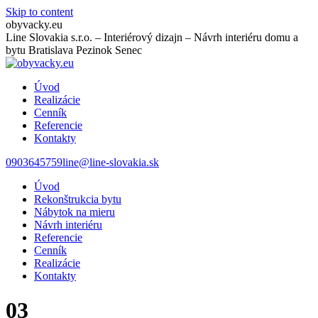
Skip to content
obyvacky.eu
Line Slovakia s.r.o. – Interiérový dizajn – Návrh interiéru domu a
bytu Bratislava Pezinok Senec
Úvod
Realizácie
Cenník
Referencie
Kontakty
0903645759
line@line-slovakia.sk
Úvod
Rekonštrukcia bytu
Nábytok na mieru
Návrh interiéru
Referencie
Cenník
Realizácie
Kontakty
03